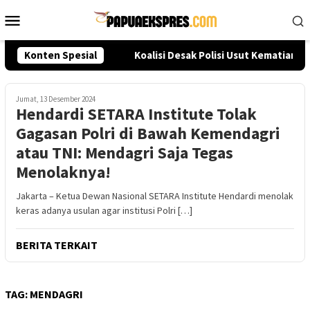
Loncat
Menu
ke
Mobile
konten
Seleksi Akpol 2026
Konten Spesial
Koalisi Desak Polisi Usut Kematian S
Jumat, 13 Desember 2024
Hendardi SETARA Institute Tolak
Gagasan Polri di Bawah Kemendagri
atau TNI: Mendagri Saja Tegas
Menolaknya!
Jakarta – Ketua Dewan Nasional SETARA Institute Hendardi menolak
keras adanya usulan agar institusi Polri […]
BERITA TERKAIT
TAG:
MENDAGRI