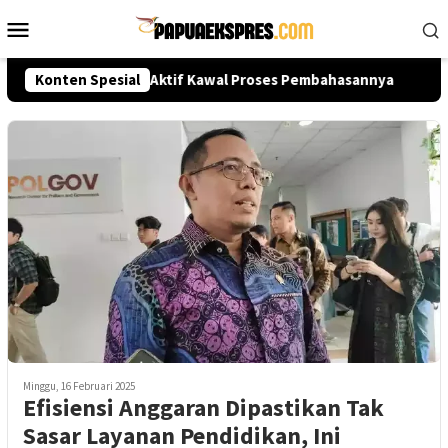
Loncat
Menu
ke
Mobile
konten
apa? Publik Diminta Aktif Kawal Proses Pembahasannya
Konten Spesial
K
Minggu, 16 Februari 2025
Efisiensi Anggaran Dipastikan Tak
Sasar Layanan Pendidikan, Ini