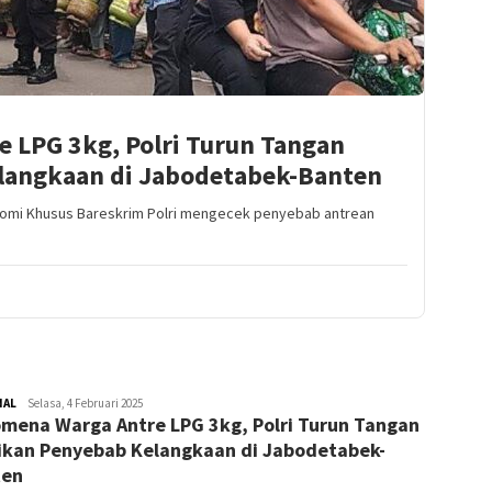
 LPG 3kg, Polri Turun Tangan
langkaan di Jabodetabek-Banten
onomi Khusus Bareskrim Polri mengecek penyebab antrean
NAL
Redaktur
Selasa, 4 Februari 2025
mena Warga Antre LPG 3kg, Polri Turun Tangan
ikan Penyebab Kelangkaan di Jabodetabek-
ten