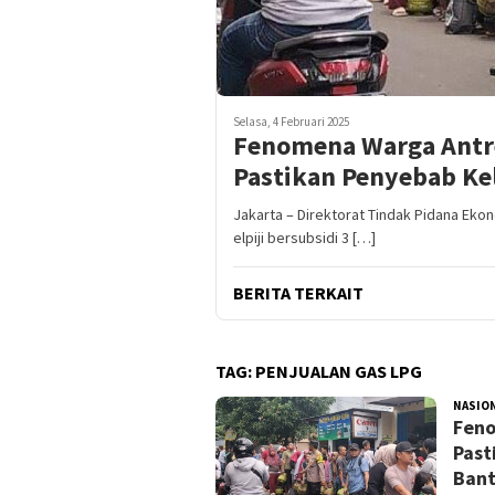
Selasa, 4 Februari 2025
Fenomena Warga Antre
Pastikan Penyebab Ke
Jakarta – Direktorat Tindak Pidana Ek
elpiji bersubsidi 3 […]
BERITA TERKAIT
TAG:
PENJUALAN GAS LPG
NASIO
Feno
Past
Ban