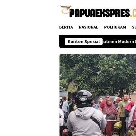
Loncat
ke
konten
BERITA
NASIONAL
POLHUKAM
S
usat hingga Daerah
Polri Perkuat Rekrutmen Modern Lewat
Konten Spesial