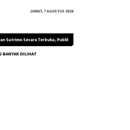
JUMAT, 7 AGUSTUS 2026
 Sutrimo Secara Terbuka, Publik Diminta Mengawal
SETARA
G BANYAK DILIHAT