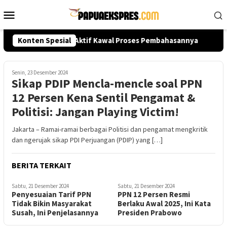
Loncat
Menu
ke
Mobile
konten
apa? Publik Diminta Aktif Kawal Proses Pembahasannya
Konten Spesial
K
Senin, 23 Desember 2024
Sikap PDIP Mencla-mencle soal PPN
12 Persen Kena Sentil Pengamat &
Politisi: Jangan Playing Victim!
Jakarta – Ramai-ramai berbagai Politisi dan pengamat mengkritik
dan ngerujak sikap PDI Perjuangan (PDIP) yang […]
BERITA TERKAIT
Sabtu, 21 Desember 2024
Sabtu, 21 Desember 2024
Penyesuaian Tarif PPN
PPN 12 Persen Resmi
Tidak Bikin Masyarakat
Berlaku Awal 2025, Ini Kata
Susah, Ini Penjelasannya
Presiden Prabowo